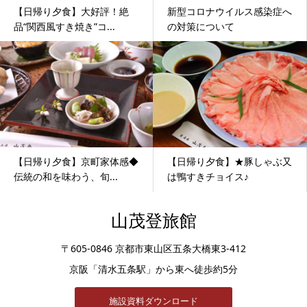
【日帰り夕食】大好評！絶
新型コロナウイルス感染症へ
品“関西風すき焼き”コ...
の対策について
【日帰り夕食】京町家体感◆
【日帰り夕食】★豚しゃぶ又
伝統の和を味わう、旬...
は鴨すきチョイス♪
山茂登旅館
〒605-0846 京都市東山区五条大橋東3-412
京阪「清水五条駅」から東へ徒歩約5分
施設資料ダウンロード